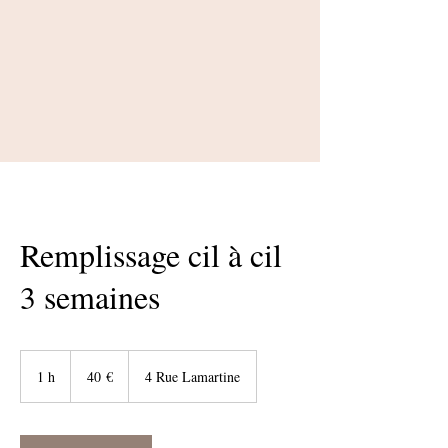
Remplissage cil à cil
3 semaines
40
euros
1 h
1
40 €
4 Rue Lamartine