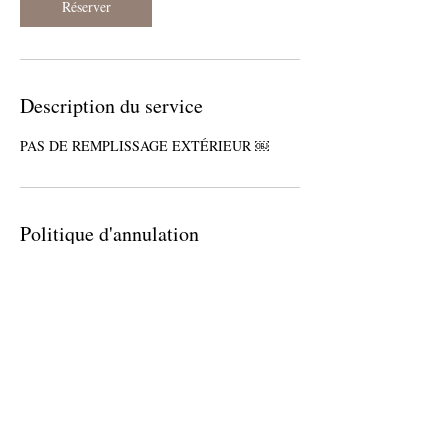
Réserver
Description du service
PAS DE REMPLISSAGE EXTÉRIEUR ￼
Politique d'annulation
L’annulation est acceptée 48h avant le rdv et
l'acompte vous sera remboursé, passé les 48h
l’acompte sera encaissé. L’annulation doit se
faire sur votre espace membre directement, si
aucune annulation n’a été faite et que le rendez-
vous nest pas honoré, vous ne pourrez plus
réserver de prestation